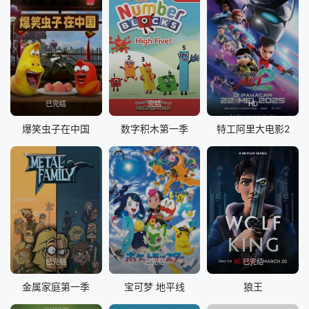
已完结
完结
HD
爆笑虫子在中国
数字积木第一季
特工阿里大电影2
已完结
已完结
已完结
金属家庭第一季
宝可梦 地平线
狼王