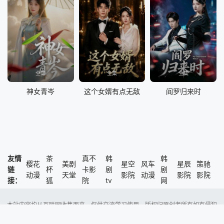
全集
全集
全集
神女青岑
这个女婿有点无敌
阎罗归来时
友情
茶
真不
韩
韩
樱花
美剧
星空
风车
星辰
策驰
链
杯
卡影
剧
剧
动漫
天堂
影院
动漫
影院
影院
接：
狐
院
tv
网
本站内容均从互联网收集而来，仅供交流学习使用，版权归原创者所有如有侵犯
了您的权益，尽请通知我们，本站将及时删除侵权内容。
Copyright @ 2023 风车动漫 版权所有