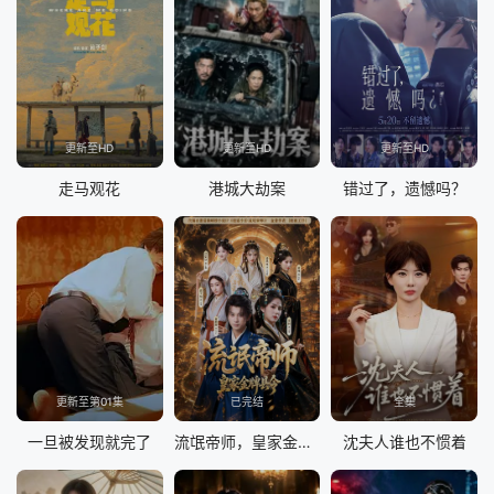
更新至HD
更新至HD
更新至HD
走马观花
港城大劫案
错过了，遗憾吗？
更新至第01集
已完结
全集
一旦被发现就完了
流氓帝师，皇家金牌县令
沈夫人谁也不惯着