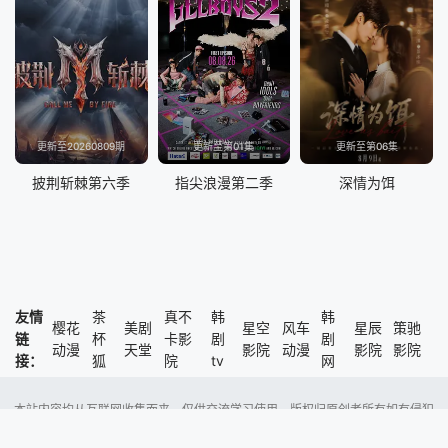
更新至20260809期
更新至第01集
更新至第06集
披荆斩棘第六季
指尖浪漫第二季
深情为饵
友情
茶
真不
韩
韩
樱花
美剧
星空
风车
星辰
策驰
链
杯
卡影
剧
剧
动漫
天堂
影院
动漫
影院
影院
接：
狐
院
tv
网
本站内容均从互联网收集而来，仅供交流学习使用，版权归原创者所有如有侵犯
了您的权益，尽请通知我们，本站将及时删除侵权内容。
Copyright @ 2023 风车动漫 版权所有