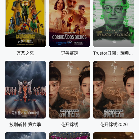
更新至高清
HD
HD
万恶之恶
野兽赛跑
Trustor丑闻：瑞典金融案内幕
更新至20260809期
更新至03集
更新至第04集
披荆斩棘 第六季
花开锦绣
花开锦绣2026