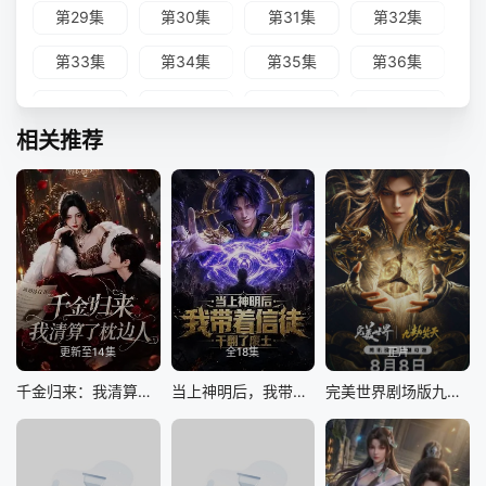
第29集
第30集
第31集
第32集
第33集
第34集
第35集
第36集
第37集
第38集
第39集
第40集
相关推荐
第41集
第42集
第43集
第44集
第45集
第46集
第47集
第48集
第49集
第50集
第51集
第52集
第53集
第54集
第55集
第56集
第57集
第58集
第59集
第60集
更新至14集
全18集
正片
第61集
第62集
第63集
第64集
千金归来：我清算了枕边人
当上神明后，我带着信徒干翻了废土
​完美世界剧场版九劫焚天​
第65集
第66集
第67集
第68集
第69集
第70集
第71集
第72集