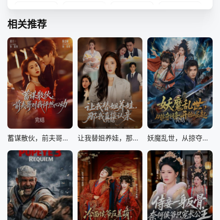
第37集
第38集
第39集
第40集
相关推荐
第41集
第42集
第43集
第44集
第45集
第46集
第47集
第48集
第49集
第50集
第51集
第52集
第53集
第54集
第55集
第56集
第57集
第58集
第59集
第60集
完结
完结
完结
蓄谋散伙，前夫哥对我怦然心动
让我替姐养娃，那我直接认亲
妖魔乱世，从掠夺词条开始崛起