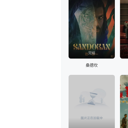
第57集
完结
桑德坎