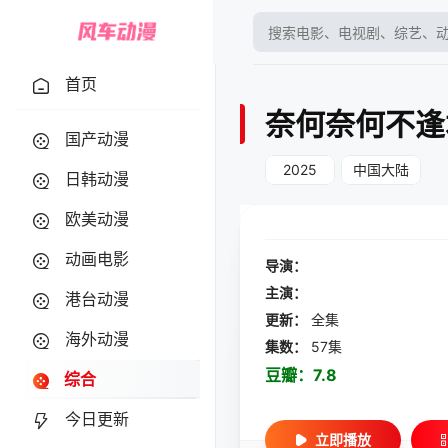
首页
奈何奈何不逢
国产动漫
2025
中国大陆
日韩动漫
欧美动漫
动画电影
导演：
主演：
港台动漫
更新：
全集
海外动漫
集数：
57集
豆瓣：
7.8
综合
今日更新
立即播放