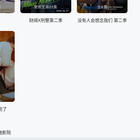
集
更新至第01集
全8集
财阀X刑警第二季
没有人会想念我们 第二季
集
完了
驰影院