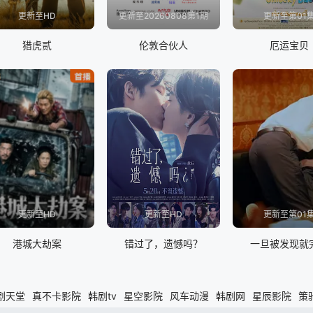
更新至HD
更新至20260808第1期
更新至第01
猎虎贰
伦敦合伙人
厄运宝贝
更新至HD
更新至HD
更新至第01
港城大劫案
错过了，遗憾吗？
一旦被发现就
剧天堂
真不卡影院
韩剧tv
星空影院
风车动漫
韩剧网
星辰影院
策