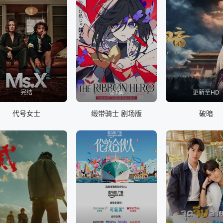
完结
全1集
更新至HD
代号女士
缎带骑士 剧场版
破暗