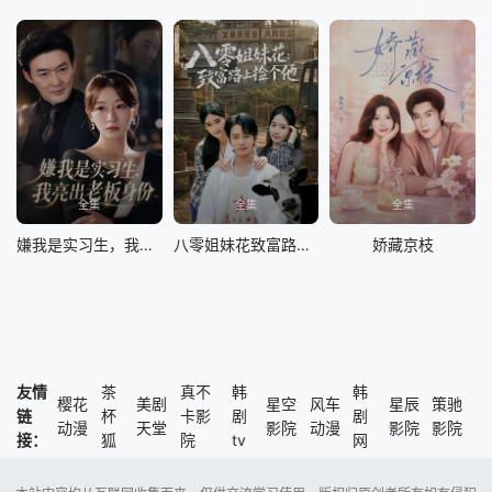
全集
全集
全集
嫌我是实习生，我亮出老板身份
八零姐妹花致富路上捡个他
娇藏京枝
友情
茶
真不
韩
韩
樱花
美剧
星空
风车
星辰
策驰
链
杯
卡影
剧
剧
动漫
天堂
影院
动漫
影院
影院
接：
狐
院
tv
网