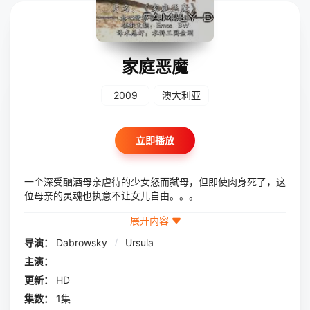
家庭恶魔
2009
澳大利亚
立即播放
一个深受酗酒母亲虐待的少女怒而弑母，但即使肉身死了，这
位母亲的灵魂也执意不让女儿自由。。。
展开内容
导演：
Dabrowsky
/
Ursula
主演：
更新：
HD
集数：
1集