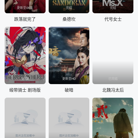
更新至06集
完结
完结
跌落就完了
桑德坎
代号女士
全1集
更新至HD
已完结
缎带骑士 剧场版
破暗
北魏冯太后