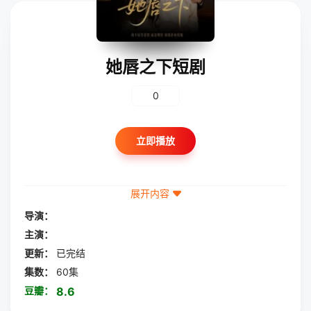
她唇之下短剧
0
立即播放
展开内容
导演：
主演：
更新：
已完结
集数：
60集
豆瓣：
8.6