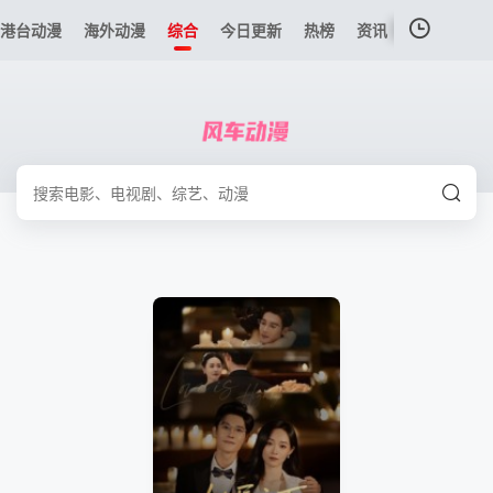
港台动漫
海外动漫
综合
今日更新
热榜
资讯
我的观影记录
暂无观看影片的记录