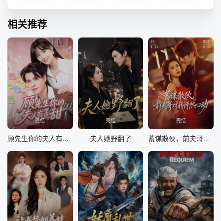
第37集
第38集
第39集
第40集
相关推荐
第41集
第42集
第43集
第44集
第45集
第46集
第47集
第48集
第49集
第50集
第51集
第52集
第53集
第54集
第55集
第56集
第57集
第58集
第59集
第60集
完结
完结
完结
第61集
第62集
第63集
第64集
顾先生你的夫人有点甜
夫人她野翻了
蓄谋散伙，前夫哥对我怦然心动
第65集
第66集
第67集