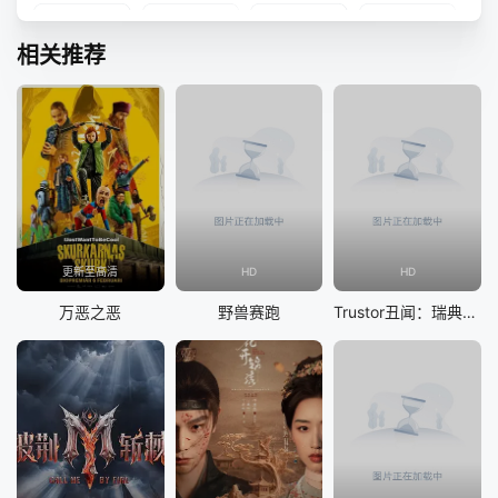
第37集
第38集
第39集
第40集
相关推荐
第41集
第42集
第43集
第44集
第45集
第46集
第47集
第48集
第49集
第50集
第51集
第52集
第53集
第54集
第55集
第56集
第57集
第58集
第59集
第60集
更新至高清
HD
HD
第61集
第62集
第63集
第64集
万恶之恶
野兽赛跑
Trustor丑闻：瑞典金融案内幕
第65集
第66集
第67集
第68集
第69集
第70集
第71集
第72集
第73集
第74集
第75集
第76集
第77集
第78集
第79集
第80集