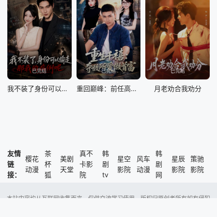
已完结
已完结
已完结
我不装了身份可以偷走那我的病例呢
重回巅峰：前任高攀不起
月老劝合我劝分
友情
茶
真不
韩
韩
樱花
美剧
星空
风车
星辰
策驰
链
杯
卡影
剧
剧
动漫
天堂
影院
动漫
影院
影院
接：
狐
院
tv
网
本站内容均从互联网收集而来，仅供交流学习使用，版权归原创者所有如有侵犯
了您的权益，尽请通知我们，本站将及时删除侵权内容。
Copyright @ 2023 风车动漫 版权所有