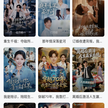
已完结
已完结
已完结
重生千禧：夺敌所爱做首富
那年情深落星河
订婚夜遭背叛，我转身嫁顶级大佬
已完结
已完结
已完结
我是陪诊，陪陌生的你等一个结果
穿越70年，我靠打猎养全家
离婚后激活人生赢家系统