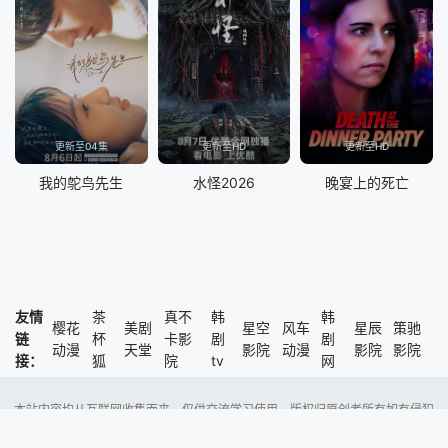
更新至04集
更新至HD
更新至HD
我的鸵鸟先生
水怪2026
晚宴上的死亡
友情
茶
真不
韩
韩
樱花
美剧
星空
风车
星辰
策驰
链
杯
卡影
剧
剧
动漫
天堂
影院
动漫
影院
影院
接：
狐
院
tv
网
本站内容均从互联网收集而来，仅供交流学习使用，版权归原创者所有如有侵犯
了您的权益，尽请通知我们，本站将及时删除侵权内容。
Copyright @ 2023 风车动漫 版权所有