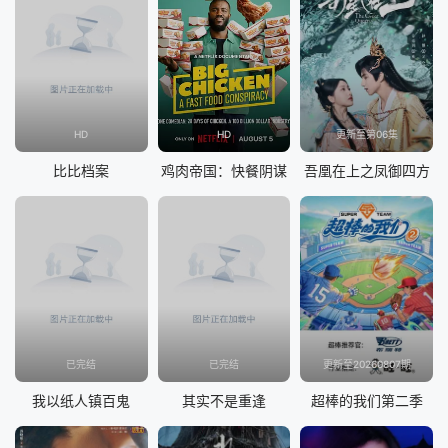
HD
HD
更新至第06集
比比档案
鸡肉帝国：快餐阴谋
吾凰在上之凤御四方
已完结
已完结
更新至20260807期
我以纸人镇百鬼
其实不是重逢
超棒的我们第二季