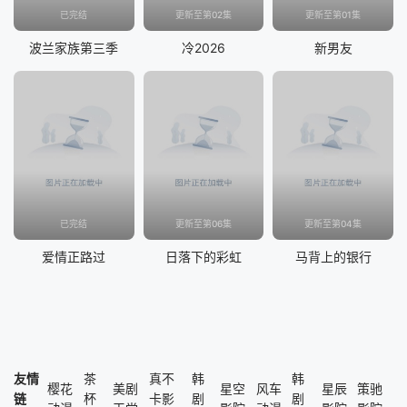
已完结
更新至第02集
更新至第01集
波兰家族第三季
冷2026
新男友
已完结
更新至第06集
更新至第04集
爱情正路过
日落下的彩虹
马背上的银行
友情
茶
真不
韩
韩
樱花
美剧
星空
风车
星辰
策驰
链
杯
卡影
剧
剧