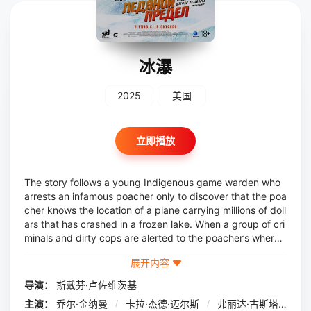
冰瀑
2025
美国
立即播放
The story follows a young Indigenous game warden who
arrests an infamous poacher only to discover that the poa
cher knows the location of a plane carrying millions of doll
ars that has crashed in a frozen lake. When a group of cri
minals and dirty cops are alerted to the poacher’s wherea
bouts, the warden and the poacher team up to fight back
展开内容
and escape across the treacherous lake before the ice m
elts.
导演：
斯戴芬·卢佐维茨基
主演：
乔尔·金纳曼
/
卡拉·杰德·迈尔斯
/
弗丽达·古斯塔夫松