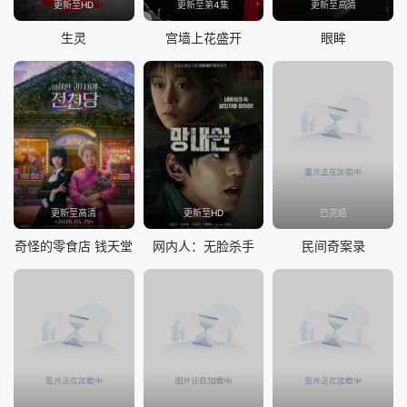
更新至HD
更新至第4集
更新至高清
生灵
宫墙上花盛开
眼眸
更新至高清
更新至HD
已完结
奇怪的零食店 钱天堂
网内人：无脸杀手
民间奇案录