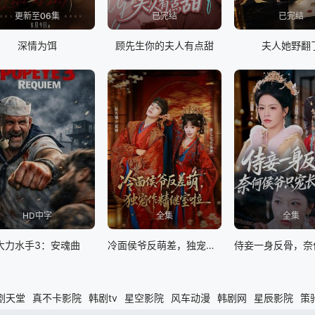
更新至06集
已完结
已完结
深情为饵
顾先生你的夫人有点甜
夫人她野翻
HD中字
全集
全集
大力水手3：安魂曲
冷面侯爷反萌差，独宠作精继室啦
剧天堂
真不卡影院
韩剧tv
星空影院
风车动漫
韩剧网
星辰影院
策