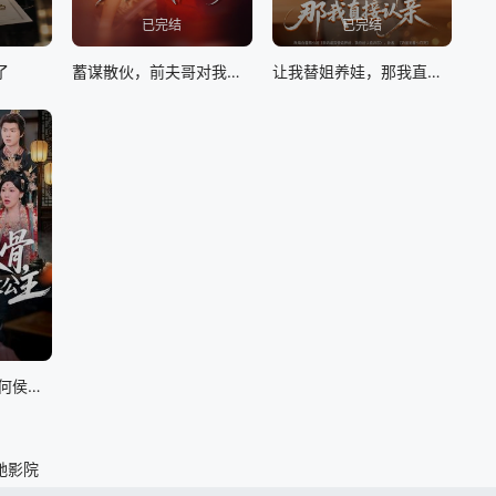
已完结
已完结
了
蓄谋散伙，前夫哥对我怦然心动
让我替姐养娃，那我直接认亲
侍妾一身反骨，奈何侯爷只宠长公主
驰影院