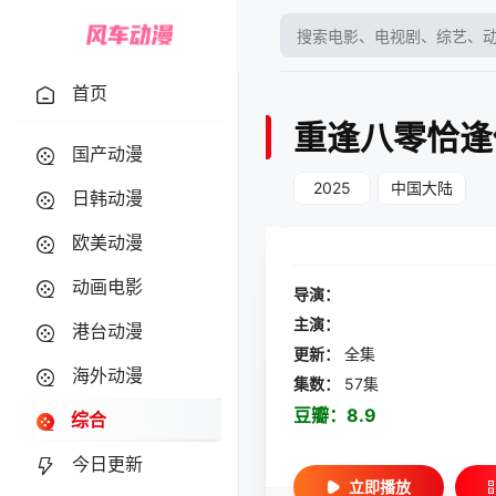
首页
重逢八零恰逢
国产动漫
2025
中国大陆
日韩动漫
欧美动漫
动画电影
导演：
主演：
港台动漫
更新：
全集
海外动漫
集数：
57集
豆瓣：
8.9
综合
今日更新
立即播放