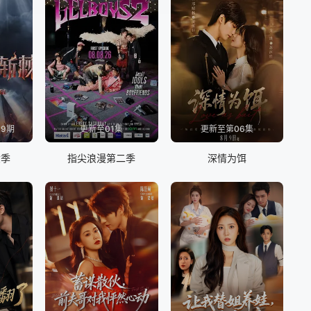
09期
更新至01集
更新至第06集
六季
指尖浪漫第二季
深情为饵