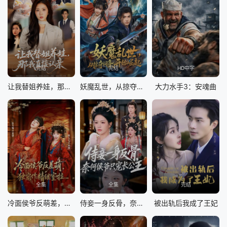
完结
完结
HD中字
让我替姐养娃，那我直接认亲
妖魔乱世，从掠夺词条开始崛起
大力水手3：安魂曲
全集
全集
完结
冷面侯爷反萌差，独宠作精继室啦
侍妾一身反骨，奈何侯爷只宠长公主
被出轨后我成了王妃