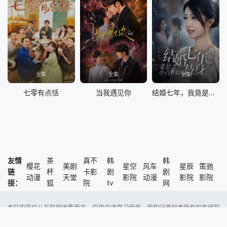
全集
全集
全集
七零有点恬
当我遇见你
结婚七年，我竟是老公小青梅的替身
友情
茶
真不
韩
韩
樱花
美剧
星空
风车
星辰
策驰
链
杯
卡影
剧
剧
动漫
天堂
影院
动漫
影院
影院
接：
狐
院
tv
网
本站内容均从互联网收集而来，仅供交流学习使用，版权归原创者所有如有侵犯
了您的权益，尽请通知我们，本站将及时删除侵权内容。
Copyright @ 2023 风车动漫 版权所有