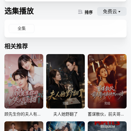
选集播放
免费云
排序
全集
相关推荐
完结
完结
完结
顾先生你的夫人有点甜
夫人她野翻了
蓄谋散伙，前夫哥对我怦然心动