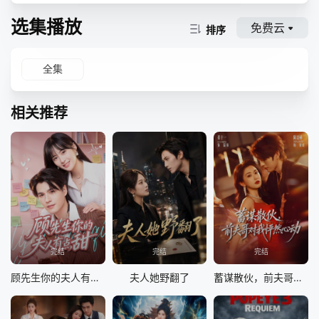
选集播放
免费云
排序
全集
相关推荐
完结
完结
完结
顾先生你的夫人有点甜
夫人她野翻了
蓄谋散伙，前夫哥对我怦然心动