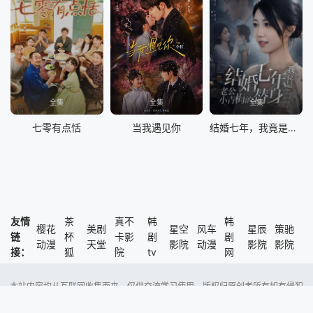
全集
全集
全集
七零有点恬
当我遇见你
结婚七年，我竟是老公小青梅的替身
友情
茶
真不
韩
韩
樱花
美剧
星空
风车
星辰
策驰
链
杯
卡影
剧
剧
动漫
天堂
影院
动漫
影院
影院
接：
狐
院
tv
网
本站内容均从互联网收集而来，仅供交流学习使用，版权归原创者所有如有侵犯
了您的权益，尽请通知我们，本站将及时删除侵权内容。
Copyright @ 2023 风车动漫 版权所有