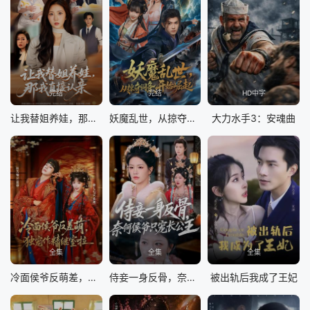
完结
完结
HD中字
让我替姐养娃，那我直接认亲
妖魔乱世，从掠夺词条开始崛起
大力水手3：安魂曲
全集
全集
全集
冷面侯爷反萌差，独宠作精继室啦
侍妾一身反骨，奈何侯爷只宠长公主
被出轨后我成了王妃