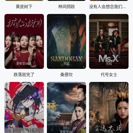
黄皮树下
林间鸽踪
没有人会想念我们第二季
更新至06集
完结
完结
跌落就完了
桑德坎
代号女士
全1集
更新至HD
已完结