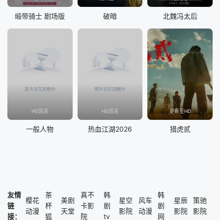
缎带骑士 剧场版
破暗
北魏冯太后
HD国语
HD国语
更新至HD
一般人物
热血江湖2026
猎虎贰
友情
茶
真不
韩
韩
樱花
美剧
星空
风车
星辰
策驰
链
杯
卡影
剧
剧
动漫
天堂
影院
动漫
影院
影院
接：
狐
院
tv
网