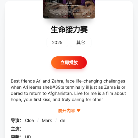
生命接力赛
2025
其它
立即播放
Best friends Ari and Zahra, face life-changing challenges
when Ari learns she&#39;s terminally ill just as Zahra is or
dered to return to Afghanistan. Live for me is a film about
hope, your first kiss, and truly caring for other
展开内容
导演：
Cloe
/
Mark
/
de
主演：
更新：
HD