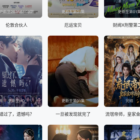
更新至20260808期
更新至第01集
更新至第01
伦敦合伙人
厄运宝贝
财阀X刑警第
更新至HD
更新至第01集
完结
错过了，遗憾吗？
一旦被发现就完了
流氓帝师，皇家