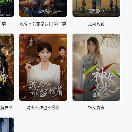
集
全8集
更新至HD
二季
没有人会想念我们 第二季
走马观花
全集
全集
金牌县令
沈夫人谁也不惯着
神女青岑