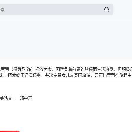
儿萤萤（傅舜盈 饰）相依为命，因背负着前妻的赌债而生活潦倒，但积极
来，阿龙终于还清债务，并决定带女儿去泰国旅游，只可惜萤萤在旅程中
往信念，为了留下竟不惜与泰国华侨阿兰（周秀娜 饰）再婚。两年来他
龙，化身成双手沾血的复仇者。最后他能够重拾昔日的善念，大彻大悟；
姜皓文
/
郑中基