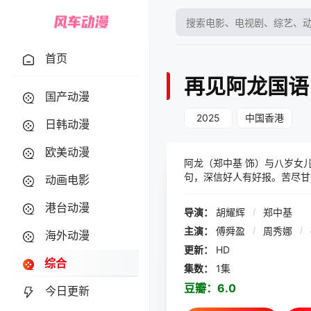
首页
再见阿龙国语
国产动漫
2025
中国香港
日韩动漫
欧美动漫
阿龙（郑中基 饰）与八岁女
句，深信好人有好报。苦尽甘
动画电影
痛失至亲的阿龙彻底放弃以
团的消息，不惜牺牲一切的阿
港台动漫
导演：
胡耀辉
/
郑中基
仇恨地狱呢？
主演：
傅舜盈
/
周秀娜
/
海外动漫
更新：
HD
综合
集数：
1集
豆瓣：
6.0
今日更新