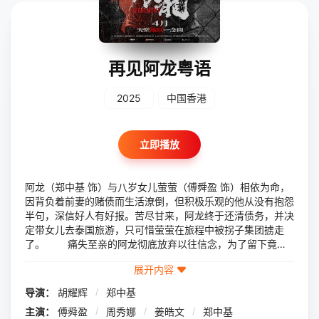
再见阿龙粤语
2025
中国香港
立即播放
阿龙（郑中基 饰）与八岁女儿萤萤（傅舜盈 饰）相依为命，
因背负着前妻的赌债而生活潦倒，但积极乐观的他从没有抱怨
半句，深信好人有好报。苦尽甘来，阿龙终于还清债务，并决
定带女儿去泰国旅游，只可惜萤萤在旅程中被拐子集团掳走
了。 痛失至亲的阿龙彻底放弃以往信念，为了留下竟不
惜与泰国华侨阿兰（周秀娜 饰）再婚。两年来他一直暗中打
展开内容
听拐子集团的消息，不惜牺牲一切的阿龙，化身成双手沾血的
复仇者。最后他能够重拾昔日的善念，大彻大悟；还是坠入万
导演：
胡耀辉
/
郑中基
劫不复的仇恨地狱呢？
主演：
傅舜盈
/
周秀娜
/
姜皓文
/
郑中基