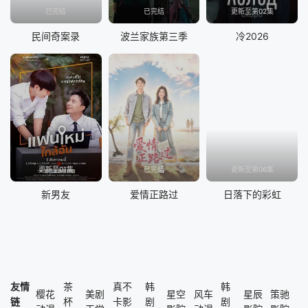
已完结
已完结
更新至第02集
民间奇案录
波兰家族第三季
冷2026
更新至01集
已完结
更新至第06集
新男友
爱情正路过
日落下的彩虹
友情
茶
真不
韩
韩
樱花
美剧
星空
风车
星辰
策驰
链
杯
卡影
剧
剧