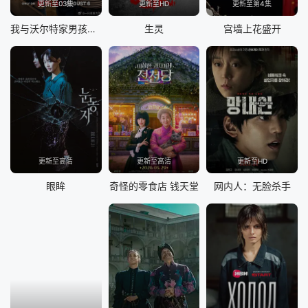
更新至03集
更新至HD
更新至第4集
我与沃尔特家男孩的生活 第三季
生灵
宫墙上花盛开
更新至高清
更新至高清
更新至HD
眼眸
奇怪的零食店 钱天堂
网内人：无脸杀手