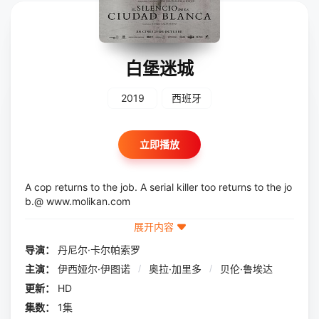
白堡迷城
2019
西班牙
立即播放
A cop returns to the job. A serial killer too returns to the jo
b.@ www.molikan.com
展开内容
导演：
丹尼尔·卡尔帕索罗
主演：
伊西娅尔·伊图诺
/
奥拉·加里多
/
贝伦·鲁埃达
更新：
HD
集数：
1集