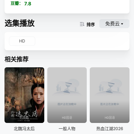
豆瓣：
7.8
选集播放
免费云
排序
HD
相关推荐
已完结
HD国语
HD国语
北魏冯太后
一般人物
热血江湖2026