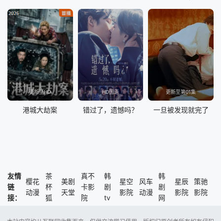
更新至HD
HD国语
更新至第01集
港城大劫案
错过了，遗憾吗？
一旦被发现就完了
友情
茶
真不
韩
韩
樱花
美剧
星空
风车
星辰
策驰
链
杯
卡影
剧
剧
动漫
天堂
影院
动漫
影院
影院
接：
狐
院
tv
网