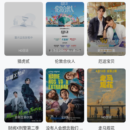
HD国语
更新至20260808第1期
更新至第01集
猎虎贰
伦敦合伙人
厄运宝贝
更新至第01集
全8集
HD国语
财阀X刑警第二季
没有人会想念我们 第二季
走马观花