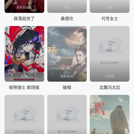
第81集
第82集
更新至06集
完结
完结
跌落就完了
桑德坎
代号女士
全1集
更新至HD
已完结
缎带骑士 剧场版
破暗
北魏冯太后