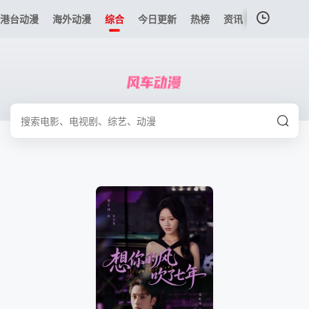
港台动漫
海外动漫
综合
今日更新
热榜
资讯
我的观影记录
暂无观看影片的记录