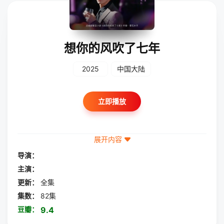
想你的风吹了七年
2025
中国大陆
立即播放
展开内容
导演：
主演：
更新：
全集
集数：
82集
豆瓣：
9.4