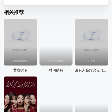
第37集
第38集
第39集
第40集
相关推荐
第41集
第42集
第43集
第44集
第45集
第46集
第47集
第48集
第49集
第50集
第51集
第52集
第53集
第54集
第55集
第56集
第57集
第58集
第59集
第60集
更新至第19集
更新至第01集
已完结
第61集
第62集
第63集
第64集
黄皮树下
林间鸽踪
没有人会想念我们第二季
第65集
第66集
第67集
第68集
第69集
第70集
第71集
第72集
第73集
第74集
第75集
第76集
第77集
第78集
第79集
第80集