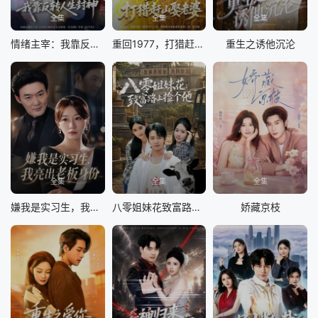
全集
全集
全集
情绪主宰：我靠反转人生封神
重回1977，打猎赶山娶老婆
重生之诱他沉沦
全集
全集
全集
嫌我是实习生，我亮出老板身份
八零姐妹花致富路上捡个他
娇藏京枝