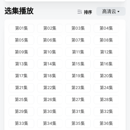
选集播放
高清云
排序
第01集
第02集
第03集
第04集
第05集
第06集
第07集
第08集
第09集
第10集
第11集
第12集
第13集
第14集
第15集
第16集
第17集
第18集
第19集
第20集
第21集
第22集
第23集
第24集
第25集
第26集
第27集
第28集
第29集
第30集
第31集
第32集
第33集
第34集
第35集
第36集