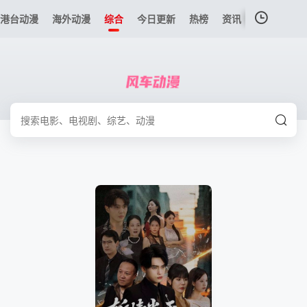
港台动漫
海外动漫
综合
今日更新
热榜
资讯
我的观影记录
暂无观看影片的记录