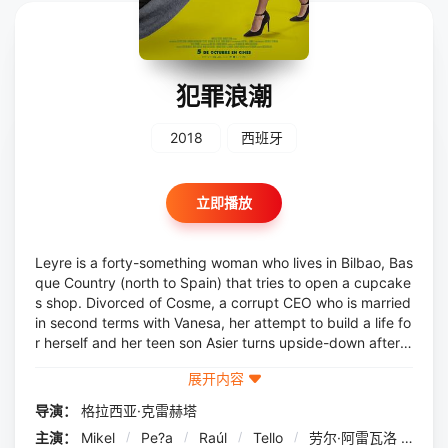
犯罪浪潮
2018
西班牙
立即播放
Leyre is a forty-something woman who lives in Bilbao, Bas
que Country (north to Spain) that tries to open a cupcake
s shop. Divorced of Cosme, a corrupt CEO who is married
in second terms with Vanesa, her attempt to build a life fo
r herself and her teen son Asier turns upside-down after t
o realize that the absent-minded Asier killed his father du
展开内容
ring a Cosme&#39;s visit when he start...
导演：
格拉西亚·克雷赫塔
主演：
Mikel
/
Pe?a
/
Raúl
/
Tello
/
劳尔·阿雷瓦洛
/
哈