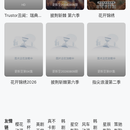
HD
更新至20260809期
更新至03集
Trustor丑闻：瑞典金融案内幕
披荆斩棘 第六季
花开锦绣
更新至第04集
更新至20260809期
更新至第01集
花开锦绣2026
披荆斩棘第六季
指尖浪漫第二季
友情
茶
真不
韩
韩
樱花
美剧
星空
风车
星辰
策驰
链
杯
卡影
剧
剧