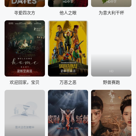
HD中字
HD中字
HD中字
寻爱四次方
他人之眼
为意大利干杯
更新至高清
更新至高清
HD
欢迎回家，宝贝
万恶之恶
野兽赛跑