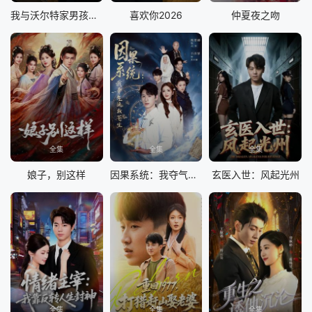
我与沃尔特家男孩的生活第三季
喜欢你2026
仲夏夜之吻
全集
全集
全集
娘子，别这样
因果系统：我夺气运救苍生
玄医入世：风起光州
全集
全集
全集