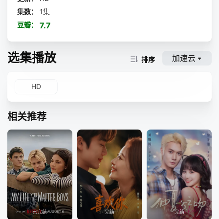
集数：
1集
豆瓣：
7.7
选集播放
加速云
排序
HD
相关推荐
已完结
完结
完结