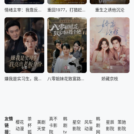
情绪主宰：我靠反转人生封神
重回1977，打猎赶山娶老婆
重生之诱他沉沦
全集
全集
全集
嫌我是实习生，我亮出老板身份
八零姐妹花致富路上捡个他
娇藏京枝
友情
茶
真不
韩
韩
樱花
美剧
星空
风车
星辰
策驰
链
杯
卡影
剧
剧
动漫
天堂
影院
动漫
影院
影院
接：
狐
院
tv
网