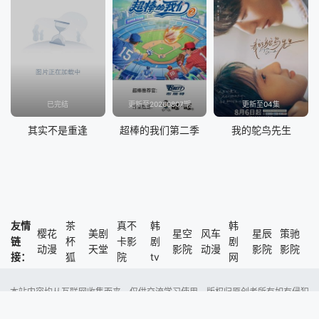
已完结
更新至20260807期
更新至04集
其实不是重逢
超棒的我们第二季
我的鸵鸟先生
友情
茶
真不
韩
韩
樱花
美剧
星空
风车
星辰
策驰
链
杯
卡影
剧
剧
动漫
天堂
影院
动漫
影院
影院
接：
狐
院
tv
网
本站内容均从互联网收集而来，仅供交流学习使用，版权归原创者所有如有侵犯
了您的权益，尽请通知我们，本站将及时删除侵权内容。
Copyright @ 2023 风车动漫 版权所有