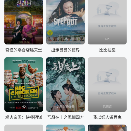
HD
HD
HD
奇怪的零食店钱天堂
出走哥哥的彼界
比比档案
HD
更新至第06集
已完结
鸡肉帝国：快餐阴谋
吾凰在上之凤御四方
我以纸人镇百鬼