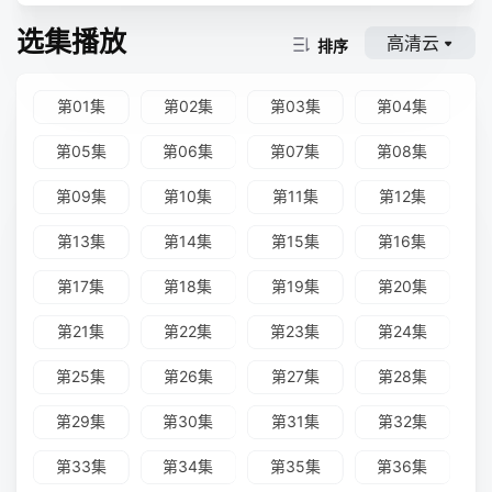
选集播放
高清云
排序
第01集
第02集
第03集
第04集
第05集
第06集
第07集
第08集
第09集
第10集
第11集
第12集
第13集
第14集
第15集
第16集
第17集
第18集
第19集
第20集
第21集
第22集
第23集
第24集
第25集
第26集
第27集
第28集
第29集
第30集
第31集
第32集
第33集
第34集
第35集
第36集