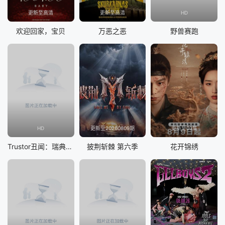
更新至高清
更新至高清
HD
欢迎回家，宝贝
万恶之恶
野兽赛跑
HD
更新至20260809期
更新至03集
Trustor丑闻：瑞典金融案内幕
披荆斩棘 第六季
花开锦绣