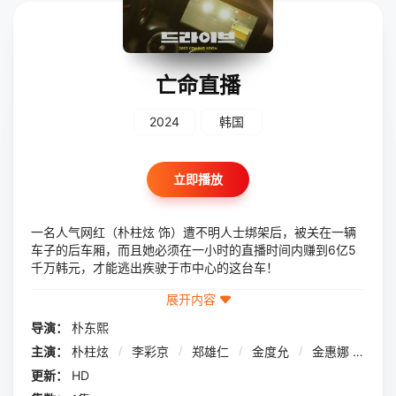
亡命直播
2024
韩国
立即播放
一名人气网红（朴柱炫 饰）遭不明人士绑架后，被关在一辆
车子的后车厢，而且她必须在一小时的直播时间内赚到6亿5
千万韩元，才能逃出疾驶于市中心的这台车！
展开内容
导演：
朴东熙
主演：
朴柱炫
/
李彩京
/
郑雄仁
/
金度允
/
金惠娜
/
金
更新：
HD