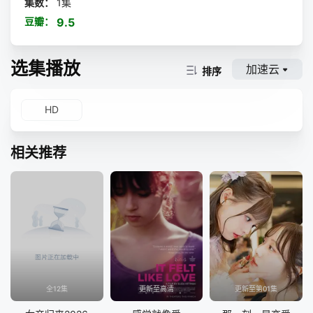
集数：
1集
豆瓣：
9.5
选集播放
加速云
排序
HD
相关推荐
全12集
更新至高清
更新至第01集