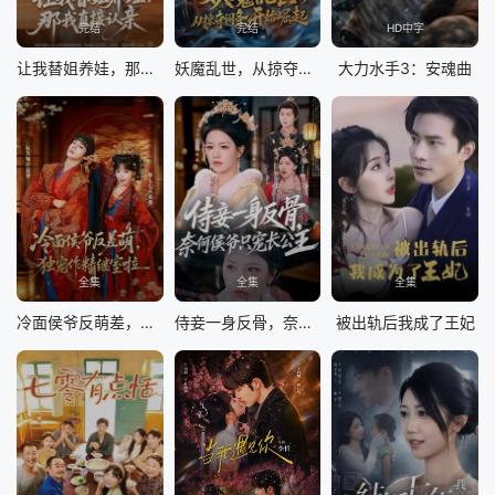
完结
完结
HD中字
让我替姐养娃，那我直接认亲
妖魔乱世，从掠夺词条开始崛起
大力水手3：安魂曲
全集
全集
全集
冷面侯爷反萌差，独宠作精继室啦
侍妾一身反骨，奈何侯爷只宠长公主
被出轨后我成了王妃