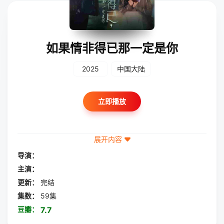
如果情非得已那一定是你
2025
中国大陆
立即播放
展开内容
导演：
主演：
更新：
完结
集数：
59集
豆瓣：
7.7