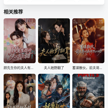
第37集
第38集
第39集
第40集
相关推荐
第41集
第42集
第43集
第44集
第45集
第46集
第47集
第48集
第49集
第50集
第51集
第52集
第53集
第54集
第55集
第56集
第57集
第58集
第59集
完结
完结
完结
顾先生你的夫人有点甜
夫人她野翻了
蓄谋散伙，前夫哥对我怦然心动