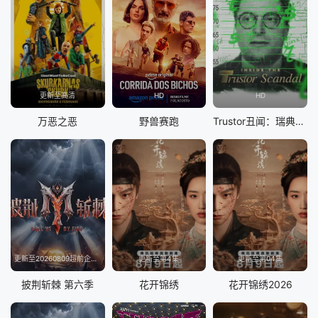
更新至高清
HD
HD
万恶之恶
野兽赛跑
Trustor丑闻：瑞典金融案内幕
更新至20260809超前企划第2期
更新至第4集
更新至第04集
披荆斩棘 第六季
花开锦绣
花开锦绣2026