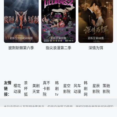
更新至20260809期
更新至第01集
更新至第06集
披荆斩棘第六季
指尖浪漫第二季
深情为饵
友情
茶
真不
韩
韩
樱花
美剧
星空
风车
星辰
策驰
链
杯
卡影
剧
剧
动漫
天堂
影院
动漫
影院
影院
接：
狐
院
tv
网
本站内容均从互联网收集而来，仅供交流学习使用，版权归原创者所有如有侵犯
了您的权益，尽请通知我们，本站将及时删除侵权内容。
Copyright @ 2023 风车动漫 版权所有