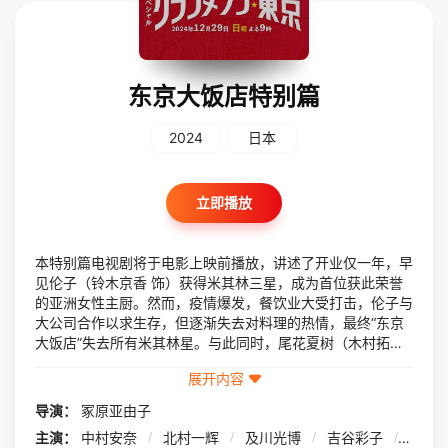
东京大饭店特别篇
2024
日本
立即播放
本特别篇电视剧将于电影上映前播放，讲述了开业仅一年，早
见伦子（铃木京香 饰）获得米其林三星，成为首位获此荣誉
的亚洲女性主厨。然而，疫情爆发，餐饮业大受打击，伦子与
大公司合作以求生存，但逐渐失去对料理的热情，最终“东京
大饭店”失去所有米其林星。与此同时，尾花夏树（木村拓哉
饰）音信全无，伦子为挽救餐厅探访传闻中的京都法餐厅，发
展开内容
现尾花似乎在此。失去星星的“东京大饭店”能否重生？
导演：
冢原亚由子
主演：
中村安奈
/
北村一辉
/
及川光博
/
吉谷彩子
/
宽一