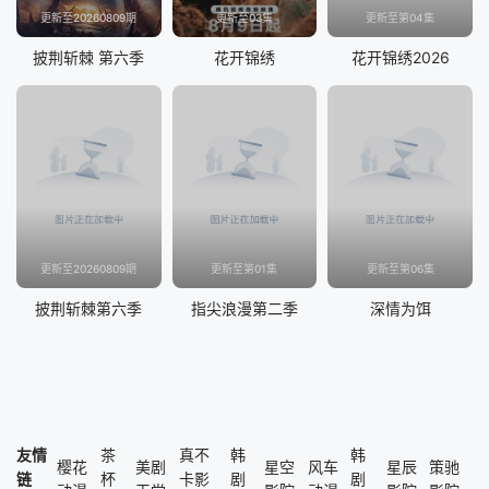
更新至20260809期
更新至03集
更新至第04集
披荆斩棘 第六季
花开锦绣
花开锦绣2026
更新至20260809期
更新至第01集
更新至第06集
披荆斩棘第六季
指尖浪漫第二季
深情为饵
友情
茶
真不
韩
韩
樱花
美剧
星空
风车
星辰
策驰
链
杯
卡影
剧
剧