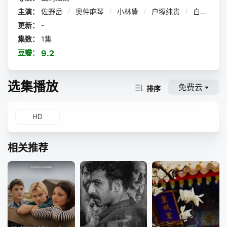
现了。混乱中，葛叶纮汰（佐野岳 饰）等骑士一同来到了另
主演：
佐野岳
/
奥仲麻琴
/
小林豊
/
户塚纯贵
/
白石隼也
一个世界。在那里，各种各样的假面骑士被称为武神，在各式
武将麾下帮助他们夺取天下。 Wizard也参与了这激烈的
更新：
-
战斗。铠武和Wizard面前，武神铠武也出现了。
集数：
1集
豆瓣：
9.2
选集播放
免费云
排序
HD
相关推荐