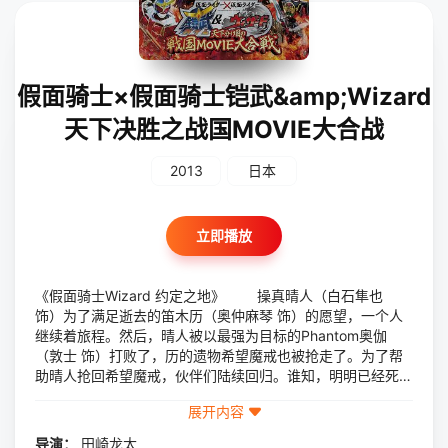
假面骑士×假面骑士铠武&amp;Wizard
天下决胜之战国MOVIE大合战
2013
日本
立即播放
《假面骑士Wizard 约定之地》 操真晴人（白石隼也
饰）为了满足逝去的笛木历（奥仲麻琴 饰）的愿望，一个人
继续着旅程。然后，晴人被以最强为目标的Phantom奥伽
（敦士 饰）打败了，历的遗物希望魔戒也被抢走了。为了帮
助晴人抢回希望魔戒，伙伴们陆续回归。谁知，明明已经死去
的历又出现在了晴人面前，变身成了白魔法师…… 《假面
展开内容
骑士铠武 战极大逃杀》 在泽芽市，装甲骑士们的战极决
斗正在如火如荼地展开中。突然，猪笼草怪人从时空裂缝中出
导演：
田崎龙太