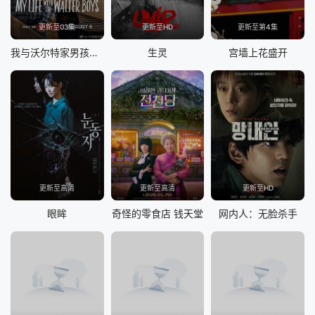
更新至03集
更新至HD
更新至第4集
我与沃尔特家男孩的生活 第三季
生灵
宫墙上花盛开
更新至高清
更新至高清
更新至HD
眼眸
奇怪的零食店 钱天堂
网内人：无脸杀手