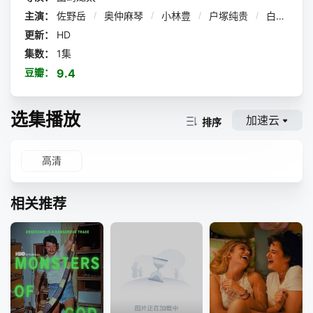
在泽芽市，装甲骑士们的战极
主演：
佐野岳
/
奥仲麻琴
/
小林豊
/
户塚纯贵
/
白石隼也
决斗正在如火如荼地展开中。突然，猪笼草怪人从时空裂缝中
出现了。混乱中，葛叶纮汰（佐野岳 饰）等骑士一同来到了
更新：
HD
另一个世界。在那里，各种各样的假面骑士被称为武神，在各
集数：
1集
式武将麾下帮助他们夺取天下。
豆瓣：
9.4
Wizard也参与了这激烈的战斗。铠武和Wi
zard面前，武神铠武也出现了。
选集播放
加速云
排序
高清
相关推荐