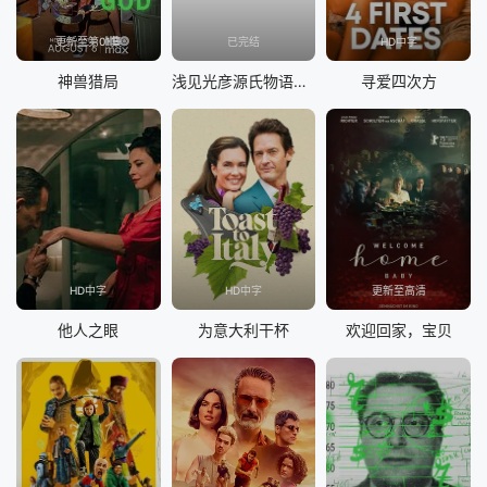
更新至第01集
已完结
HD中字
神兽猎局
浅见光彦源氏物语杀人事件
寻爱四次方
HD中字
HD中字
更新至高清
他人之眼
为意大利干杯
欢迎回家，宝贝