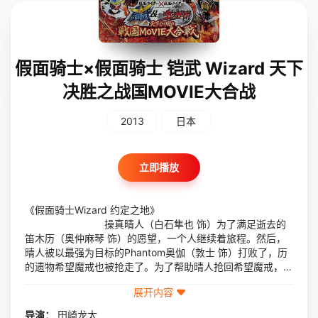
假面骑士×假面骑士 铠武 Wizard 天下
决胜之战国MOVIE大合战
2013
日本
立即播放
《假面骑士Wizard 约定之地》
操真晴人（白石隼也 饰）为了满足逝去的
笛木历（奥仲麻琴 饰）的愿望，一个人继续着旅程。然后，
晴人被以最强为目标的Phantom奥伽（敦士 饰）打败了，历
的遗物希望魔戒也被抢走了。为了帮助晴人抢回希望魔戒，伙
伴们陆续回归。谁知，明明已经死去的历又出现在了晴人面
展开内容
前，变身成了白魔法师……
《假面骑士铠武 战极大逃杀》
导演：
田崎龙太