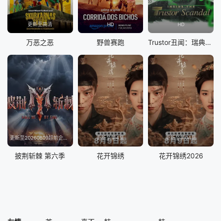
更新至高清
HD
HD
万恶之恶
野兽赛跑
Trustor丑闻：瑞典金融案内幕
更新至20260809超前企划第2期
更新至第4集
更新至第04集
披荆斩棘 第六季
花开锦绣
花开锦绣2026