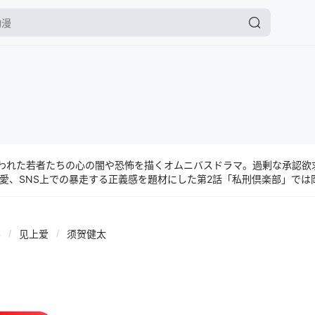
らわれた若者たちの心の闇や恐怖を描くオムニバスドラマ。過剰な承認欲
愛、SNS上での暴走する正義感を題材にした第2話「私刑倶楽部」では
を特定するネットストーキングの恐怖を描く第3話「名探偵S」では須
はフォロワー数を増やすために過激な行動に走る若者を磯村が演じた。
斗
/
见上爱
/
须贺健太