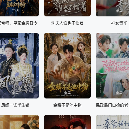
完结
全集
全集
氓帝师，皇家金牌县令
沈夫人谁也不惯着
神女青岑
全集
全集
全集
凤阙一诺半生错
金鳞不是池中物