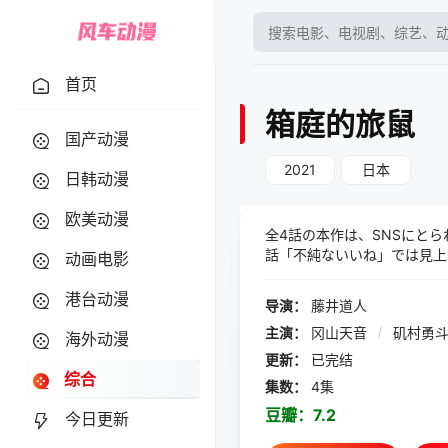
首页
箱庭的旅鼠
国产动漫
2021
日本
日韩动漫
欧美动漫
全4話の本作は、SNSにと
話「不純ないいね」では見上
动画电影
演を務める。また、個人情報
の「Not Famous」で
港台动漫
导演：
藤井道人
主演：
冈山天音
/
矶村勇
海外动漫
更新：
已完结
综合
集数：
4集
豆瓣：
7.2
今日更新