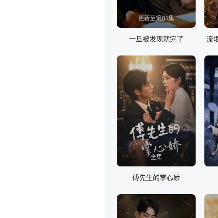
更新至第01集
一旦被发现就完了
流
全集
傅先生的掌心娇