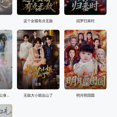
全集
全集
这个女婿有点无敌
阎罗归来时
全集
全集
民政局门口捡的老公身份藏不住了
无敌大小姐出山了
明月照团圆