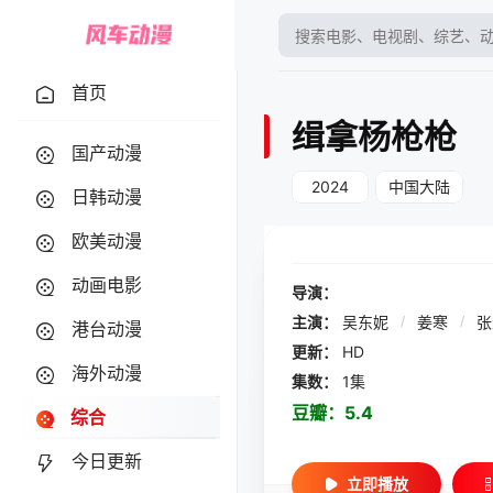
首页
缉拿杨枪枪
国产动漫
2024
中国大陆
日韩动漫
欧美动漫
动画电影
导演：
主演：
吴东妮
/
姜寒
/
港台动漫
更新：
HD
海外动漫
集数：
1集
豆瓣：
5.4
综合
今日更新
立即播放