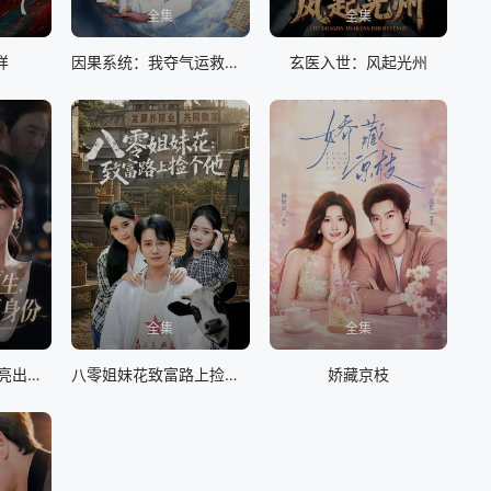
全集
全集
样
因果系统：我夺气运救苍生
玄医入世：风起光州
全集
全集
嫌我是实习生，我亮出老板身份
八零姐妹花致富路上捡个他
娇藏京枝