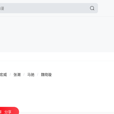
张宏威
/
张潮
/
马驰
/
魏晓璇
分享