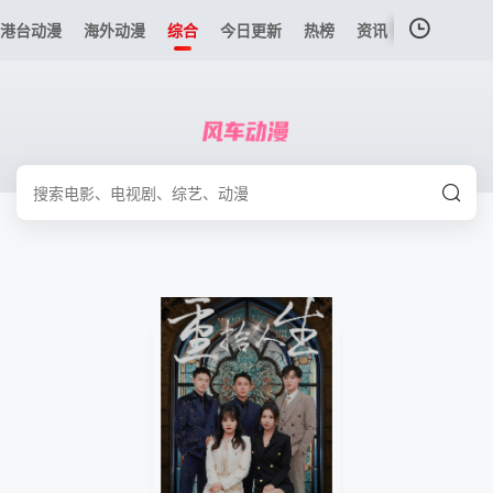
港台动漫
海外动漫
综合
今日更新
热榜
资讯
我的观影记录
暂无观看影片的记录