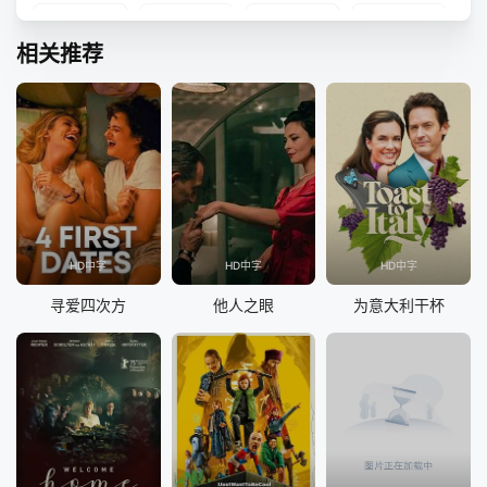
第37集
第38集
第39集
第40集
相关推荐
第41集
第42集
第43集
第44集
第45集
第46集
第47集
第48集
第49集
第50集
第51集
第52集
HD中字
HD中字
HD中字
寻爱四次方
他人之眼
为意大利干杯