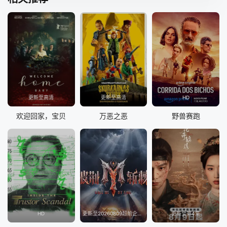
更新至高清
更新至高清
HD
欢迎回家，宝贝
万恶之恶
野兽赛跑
HD
更新至20260809超前企划第2期
更新至第4集