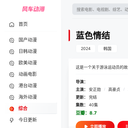
首页
蓝色情结
国产动漫
2024
韩国
日韩动漫
欧美动漫
这是一个关于游泳运动员的故
动画电影
导演：
港台动漫
主演：
安正勋
/
高豪贞
/
海外动漫
更新：
完结
集数：
40集
综合
豆瓣：
8.7
今日更新
立即播放