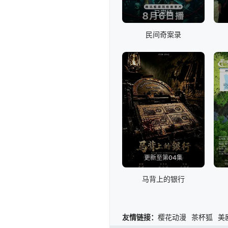
已完结
民间奇案录
更新至第04集
马背上的银行
友情链接：
樱花动漫
茶杯狐
美