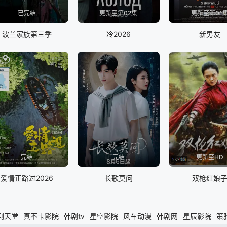
已完结
更新至第02集
更新至第01
波兰家族第三季
冷2026
新男友
完结
完结
更新至HD
爱情正路过2026
长歌莫问
双枪红娘
剧天堂
真不卡影院
韩剧tv
星空影院
风车动漫
韩剧网
星辰影院
策