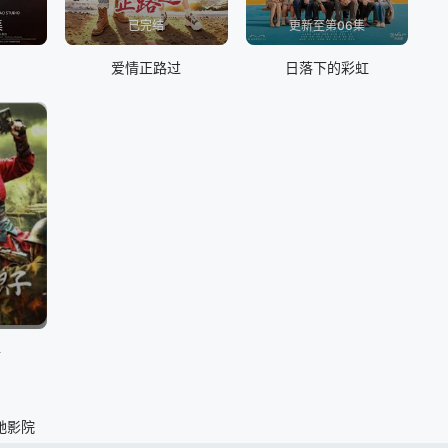
集
已完结
更新至第06集
爱情正路过
日落下的彩虹
子
驰影院