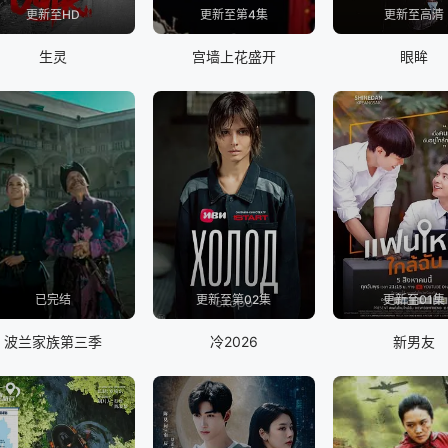
更新至HD
更新至第4集
更新至高清
生灵
宫墙上花盛开
眼眸
已完结
更新至第02集
更新至01集
波兰家族第三季
冷2026
新男友