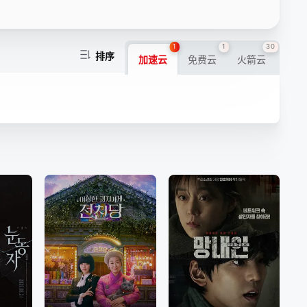
1
1
30
排序
加速云
免费云
火箭云