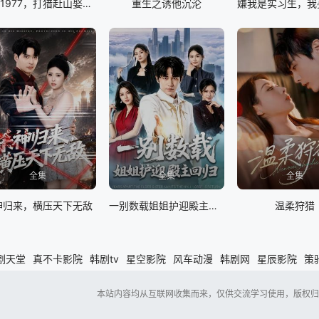
重回1977，打猎赶山娶老婆
重生之诱他沉沦
全集
全集
全集
神归来，横压天下无敌
一别数载姐姐护迎殿主回归
温柔狩猎
剧天堂
真不卡影院
韩剧tv
星空影院
风车动漫
韩剧网
星辰影院
策
本站内容均从互联网收集而来，仅供交流学习使用，版权归