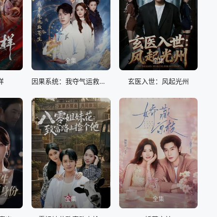
全集
全集
样
因果系统：我夺气运救苍生
玄医入世：风起光州
全集
全集