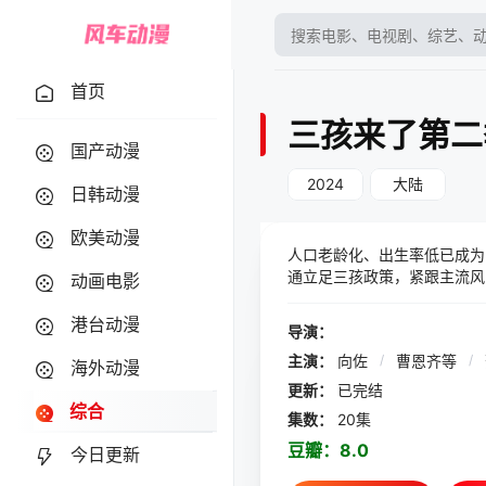
首页
三孩来了第二
国产动漫
2024
大陆
日韩动漫
欧美动漫
人口老龄化、出生率低已成为
通立足三孩政策，紧跟主流风
动画电影
港台动漫
导演：
主演：
向佐
/
曹恩齐等
/
海外动漫
更新：
已完结
综合
集数：
20集
豆瓣：
8.0
今日更新