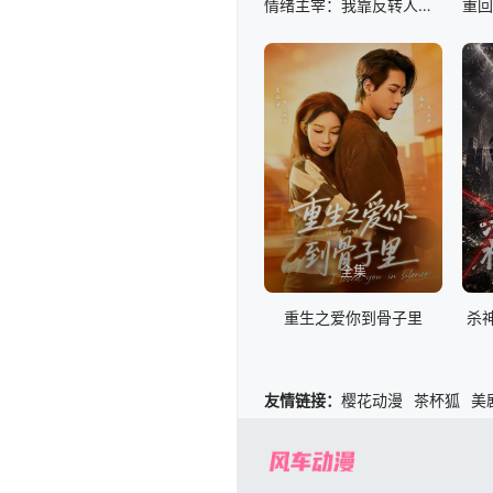
情绪主宰：我靠反转人生封神
全集
重生之爱你到骨子里
杀
友情链接：
樱花动漫
茶杯狐
美