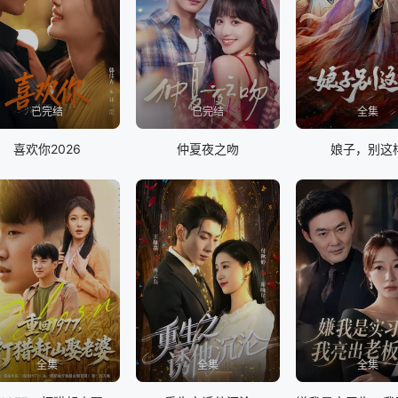
已完结
已完结
全集
喜欢你2026
仲夏夜之吻
娘子，别这
全集
全集
全集