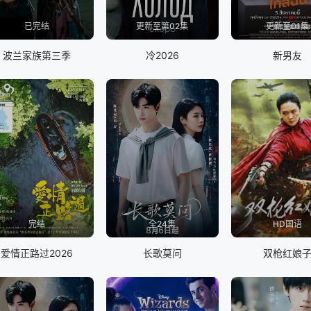
已完结
更新至第02集
更新至01集
波兰家族第三季
冷2026
新男友
完结
全24集
HD国语
爱情正路过2026
长歌莫问
双枪红娘