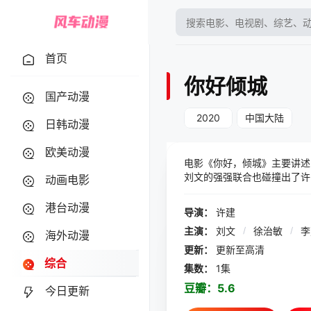
首页
你好倾城
国产动漫
2020
中国大陆
日韩动漫
欧美动漫
电影《你好，倾城》主要讲述了
刘文的强强联合也碰撞出了许
动画电影
港台动漫
导演：
许建
主演：
刘文
/
徐治敏
/
海外动漫
更新：
更新至高清
综合
集数：
1集
豆瓣：
5.6
今日更新