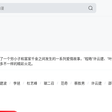
一个穷小子和富家千金之间发生的一系列爱情故事，“程皓”许云建、“叶倾
多不一样的精彩火花。
李建波
/
李拯
/
杜艺峰
/
琚二召
/
范奇
/
蔡胜男
/
许云建
/