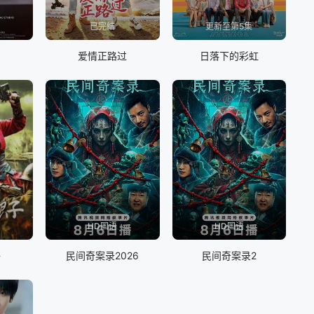
已完结
更新至第5集
爱情正路过
日落下的彩虹
HD国语
HD国语
子
民间奇案录2026
民间奇案录2