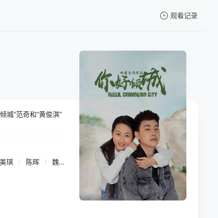
观看记录
我的观影记录
城”范奇和“黄俊淇”
暂无观看影片的记录
邵美琪
/
陈晖
/
魏劲松