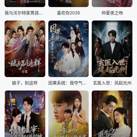
已完结
完结
完结
我与沃尔特家男孩的生活第三季
喜欢你2026
仲夏夜之吻
全集
全集
全集
娘子，别这样
因果系统：我夺气运救苍生
玄医入世：风起光州