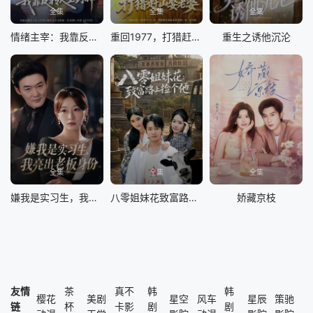
全集
全集
全集
情绪主宰：我靠反转人生封神
重回1977，打猎赶山娶老婆
重生之诱他沉沦
全集
全集
全集
嫌我是实习生，我亮出老板身份
八零姐妹花致富路上捡个他
娇藏京枝
友情
茶
真不
韩
韩
樱花
美剧
星空
风车
星辰
策驰
链
杯
卡影
剧
剧