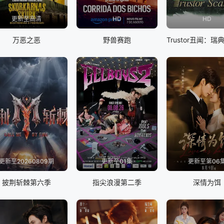
更新至高清
HD
HD
万恶之恶
野兽赛跑
更新至20260809期
更新至01集
更新至第06
披荆斩棘第六季
指尖浪漫第二季
深情为饵