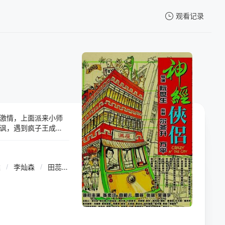
观看记录
我的观影记录
激情，上面派来小师
暂无观看影片的记录
讽，遇到疯子王成
巴士乘客露械案中认识
单身女性都被其奸
雄
/
李灿森
/
田蕊妮
/
赵雪妃
/
陈奕迅