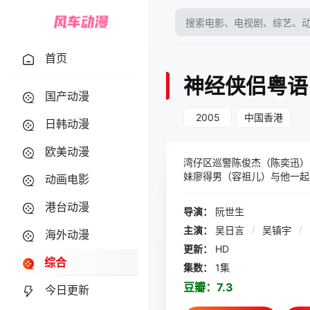
首页
神经侠侣粤语
国产动漫
2005
中国香港
日韩动漫
欧美动漫
湾仔区巡警陈俊杰（陈奕迅）
妹廖得男（容祖儿）与他一起
动画电影
（吴镇宇）时，陈俊杰也只当他
陈俊杰后，开始对其崇拜，陈
港台动漫
导演：
阮世生
杀，Diet也没能幸免。此
主演：
吴日言
/
吴镇宇
/
海外动漫
更新：
HD
综合
集数：
1集
豆瓣：
7.3
今日更新