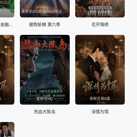
更新至20260809超前企划第2期
更新至第4集
Trustor丑闻：瑞典金融案内幕
披荆斩棘 第六季
花开锦绣
集
更新至HD
更新至第6集
热血大陈岛
深情为饵