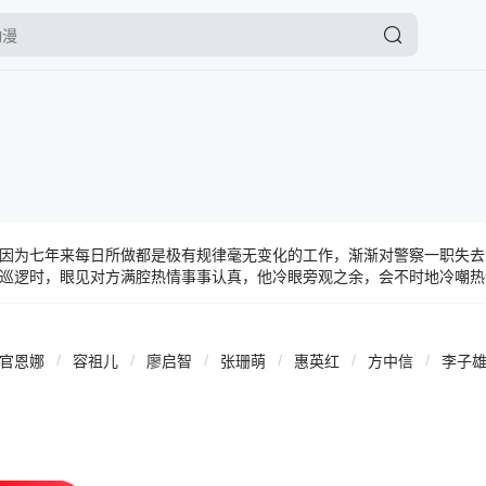
因为七年来每日所做都是极有规律毫无变化的工作，渐渐对警察一职失去
巡逻时，眼见对方满腔热情事事认真，他冷眼旁观之余，会不时地冷嘲热
为精神病人指给廖得男看。 19岁的天真少女Nicole和Diet在一宗
俊杰也从两人身上感受到温暖。不久，湾仔区出现一名残暴强奸犯，不少
事促使陈俊杰从麻木中惊醒，他开始发疯似地缉拿凶犯。
官恩娜
/
容祖儿
/
廖启智
/
张珊萌
/
惠英红
/
方中信
/
李子