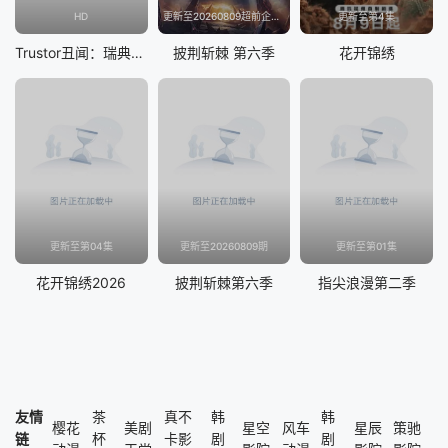
HD
更新至20260809超前企划第2期
更新至第4集
Trustor丑闻：瑞典金融案内幕
披荆斩棘 第六季
花开锦绣
更新至第04集
更新至20260809期
更新至第01集
花开锦绣2026
披荆斩棘第六季
指尖浪漫第二季
友情
茶
真不
韩
韩
樱花
美剧
星空
风车
星辰
策驰
链
杯
卡影
剧
剧