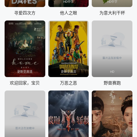
HD中字
HD中字
HD中字
寻爱四次方
他人之眼
为意大利干杯
更新至高清
更新至高清
HD
欢迎回家，宝贝
万恶之恶
野兽赛跑