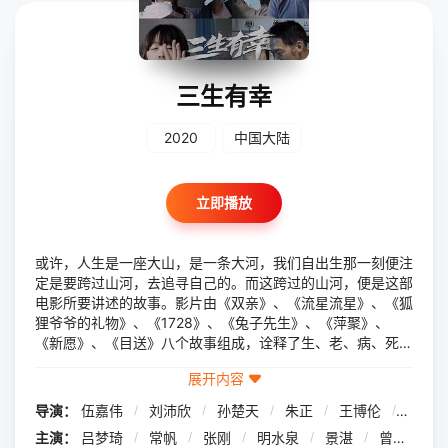
三生有幸
2020
中国大陆
立即播放
或许，人生是一座大山，是一条大河，我们自出生那一刻便注
定是要跨过山河，去追寻自己的。而这跨过的山河，便是这部
电影所要讲述的故事。影片由《双亲》、《流星流星》、《狐
狸爷爷的礼物》、《1728》、《兔子先生》、《萍聚》、
《新愿》、《目送》八个故事组成，诠释了生、老、病、死、
求不得、放不下、爱别离、怨长久八种人生滋味。感谢你出现
展开内容
在我的人生中，山水一程，能遇到你，一起相拥，共同浮沉，
实在是三生有幸。
导演：
伍嘉伟
/
刘沛欣
/
孙楚天
/
朱正
/
王博伦
/
翟志
主演：
吕梦琦
/
常帆
/
张刚
/
明水泉
/
景湛
/
曾曾
/