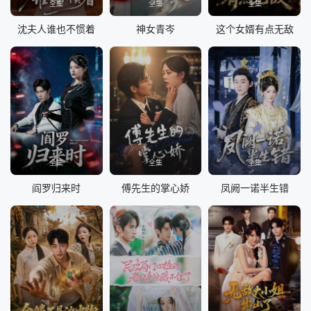
全集
全集
全集
沈夫人谁也不惯着
神女青岑
这个女婿有点无敌
全集
全集
全集
阎罗归来时
傅先生的掌心娇
凤阙一诺半生错