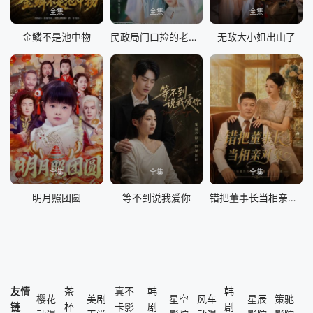
全集
全集
全集
金鳞不是池中物
民政局门口捡的老公身份藏不住了
无敌大小姐出山了
全集
全集
全集
明月照团圆
等不到说我爱你
错把董事长当相亲对象
友情
茶
真不
韩
韩
樱花
美剧
星空
风车
星辰
策驰
链
杯
卡影
剧
剧