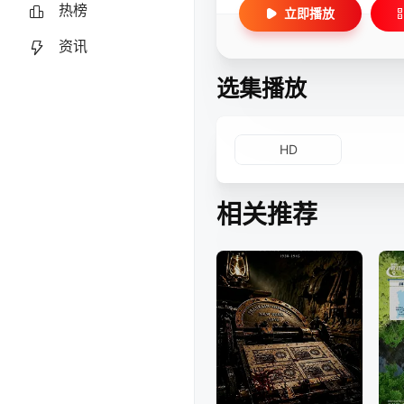
热榜
立即播放
资讯
选集播放
HD
相关推荐