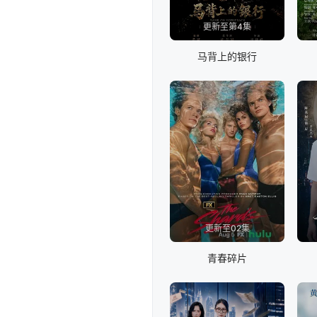
更新至第4集
马背上的银行
更新至02集
青春碎片