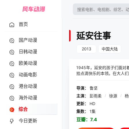
首页
延安往事
国产动漫
2013
中国大陆
日韩动漫
欧美动漫
1945年，延安的孩子们面
拾点滴快乐的本领。在大人们
动画电影
港台动漫
导演：
鲁坚
主演：
彭雨柔
/
徐源
/
杨
海外动漫
更新：
HD
综合
集数：
1集
豆瓣：
7.4
今日更新