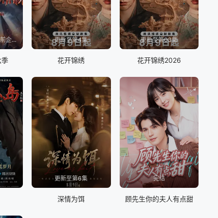
更新至20260809超前企划第2期
更新至第4集
更新至第03集
六季
花开锦绣
花开锦绣2026
更新至第6集
完结
岛
深情为饵
顾先生你的夫人有点甜