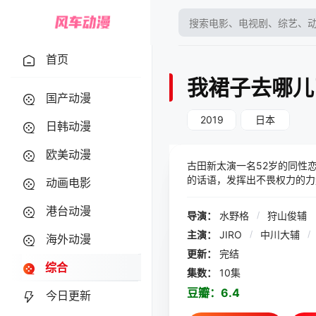
首页
我裙子去哪儿
国产动漫
2019
日本
日韩动漫
欧美动漫
古田新太演一名52岁的同性
的话语，发挥出不畏权力的力
动画电影
港台动漫
导演：
水野格
/
狩山俊辅
主演：
JIRO
/
中川大辅
/
海外动漫
更新：
完结
综合
集数：
10集
豆瓣：
6.4
今日更新