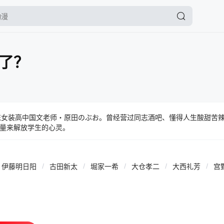
了？
恋女装高中国文老师・原田のぶお。曾经营过同志酒吧、懂得人生酸甜苦
量来解放学生的心灵。
伊藤明日阳
/
古田新太
/
堀家一希
/
大仓孝二
/
大西礼芳
/
宫