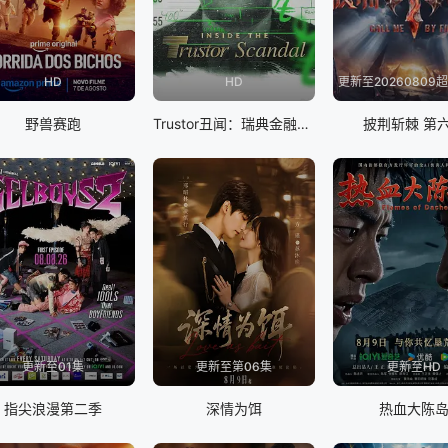
HD
HD
野兽赛跑
Trustor丑闻：瑞典金融案内幕
披荆斩棘 第
更新至01集
更新至第06集
更新至HD
指尖浪漫第二季
深情为饵
热血大陈