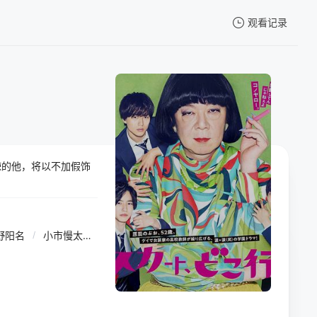
观看记录
我的观影记录
辣的他，将以不加假饰
暂无观看影片的记录
野阳名
/
小市慢太郎
/
松下奈绪
/
桐山涟
/
永濑廉
/
片山友希
/