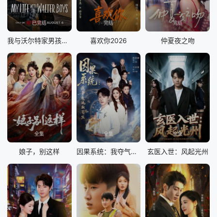
已完结
完结
完结
我与沃尔特家男孩的生活第三季
喜欢你2026
仲夏夜之吻
全集
全集
全集
娘子，别这样
因果系统：我夺气运救苍生
玄医入世：风起光州