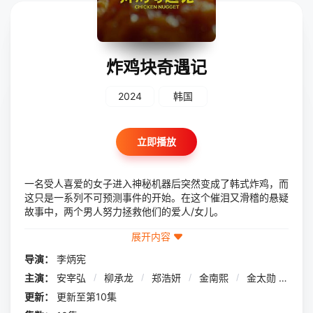
炸鸡块奇遇记
2024
韩国
立即播放
一名受人喜爱的女子进入神秘机器后突然变成了韩式炸鸡，而
这只是一系列不可预测事件的开始。在这个催泪又滑稽的悬疑
故事中，两个男人努力拯救他们的爱人/女儿。
展开内容
导演：
李炳宪
主演：
安宰弘
/
柳承龙
/
郑浩妍
/
金南熙
/
金太勋
/
金
更新：
更新至第10集