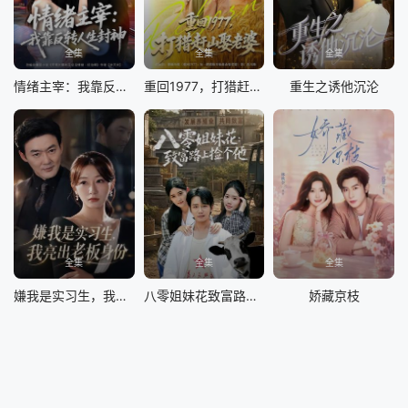
全集
全集
全集
情绪主宰：我靠反转人生封神
重回1977，打猎赶山娶老婆
重生之诱他沉沦
全集
全集
全集
嫌我是实习生，我亮出老板身份
八零姐妹花致富路上捡个他
娇藏京枝