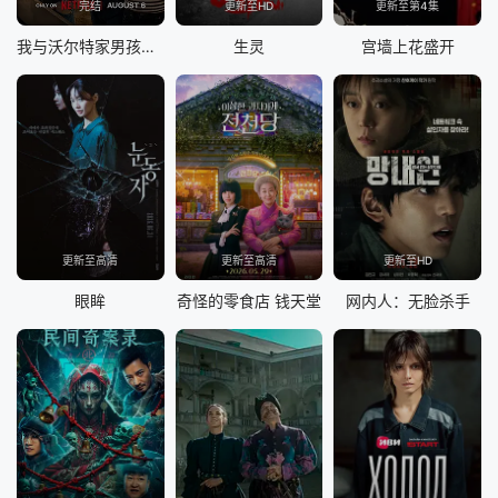
完结
更新至HD
更新至第4集
我与沃尔特家男孩的生活 第三季
生灵
宫墙上花盛开
更新至高清
更新至高清
更新至HD
眼眸
奇怪的零食店 钱天堂
网内人：无脸杀手