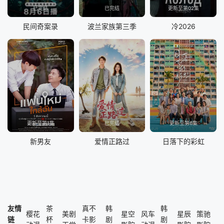
已完结
已完结
更新至第02集
民间奇案录
波兰家族第三季
冷2026
更新至第1集
已完结
更新至第6集
新男友
爱情正路过
日落下的彩虹
友情
茶
真不
韩
韩
樱花
美剧
星空
风车
星辰
策驰
链
杯
卡影
剧
剧