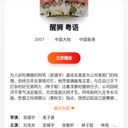
醒狮 粤语
2007
中国大陆
中国香港
立即播放
为人好吃懒做的阿鸡（吴镇宇）虽挂名某家大公司某部门的经
理，但终日并无事情可忙，他凭借满脑鬼主意，与在自己手下
打杂的好兄弟阿九（林子聪）过着浑噩的撞钟日子。公司因经
济不景气决定裁员，方式竟是比拼才艺。阿鸡和阿九无专长可
施，愁眉之际得舅公（黄秋生）指点，恍惚记起自己是舞狮世
家之后，决定表演日渐无人问津的舞狮。但公司没等到两人大
展开内容
展身手已经关门大吉。 阿鸡与阿九垂头丧气坐立街头，
硕大的狮头引起路人侧目。在路人钱财的鼓动下，两人舞动狮
导演：
吴镇宇
/
麦子善
头，正酣之时，警察过来阻挠，双方发生激烈争吵，引来媒体
主演：
刘浩龙
/
吴镇宇
/
张敬轩
/
林子聪
/
林苑
/
林雪
关注。不想此事令港人重对舞狮发生兴趣，阿鸡与阿九成为名