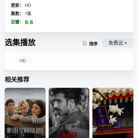
人。阿鸡姐姐（毛舜筠）是天生生意人，见舞狮有利可图，也
更新：
HD
着手去做，他人更是在利益诱惑下趋之若鹜。眼见这一切，舅
集数：
1集
公叹气摇头。
豆瓣：
6.6
选集播放
免费云
排序
HD
相关推荐