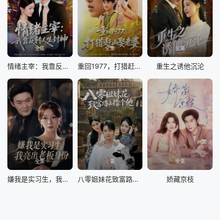
全集
全集
全集
情绪主宰：我靠反转人生封神
重回1977，打猎赶山娶老婆
重生之诱他沉沦
全集
全集
全集
嫌我是实习生，我亮出老板身份
八零姐妹花致富路上捡个他
娇藏京枝