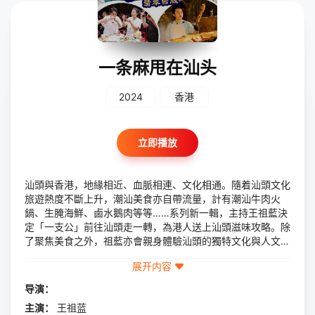
一条麻甩在汕头
2024
香港
立即播放
汕頭與香港，地緣相近、血脈相連、文化相通。隨着汕頭文化
旅遊熱度不斷上升，潮汕美食亦自帶流量，計有潮汕牛肉火
鍋、生腌海鮮、鹵水鵝肉等等……系列新一輯，主持王祖藍決
定「一支公」前往汕頭走一轉，為港人送上汕頭滋味攻略。除
了聚焦美食之外，祖藍亦會親身體驗汕頭的獨特文化與人文風
情。
展开内容
导演：
主演：
王祖蓝