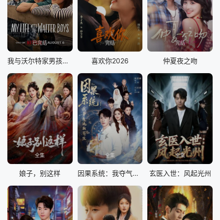
已完结
完结
完结
我与沃尔特家男孩的生活第三季
喜欢你2026
仲夏夜之吻
全集
全集
全集
娘子，别这样
因果系统：我夺气运救苍生
玄医入世：风起光州